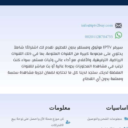
info@iptv2buy.com
00201128704755
سيرفر IPTV موثوق ومستقر بدون تقطيع. نقدم لك اشتراكًا شاملاً
يحتوي على مجموعة كبيرة من القنوات المتنوعة، بما في ذلك القنوات
الرياضية، الترفيهية، والأفلام، مع أداء عالي وثبات مستمر. سواء كنت
ترغب في مشاهدة المحتويات بجودة عالية أو بث مباشر للقنوات
المفضلة لديك، ستجد لدينا كل ما تحتاجه لضمان تجربة مشاهدة سلسة
وممتعة بدون أي انقطاع.
اساسيات
معلومات
معلومات الشحن والتوصيل
كن موزع جملة الآن واحصل على لوحة بيع
الاشتراكات