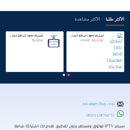
الأكثر طلبا
الأكثر مشاهدة
اشتراك iptv | الباقة الماسية | مدة عام
اشتراك iptv | الباقة الماسية | ستة اشهر
35.00€
65.00€
60.00€
info@iptv2buy.com
00201128704755
سيرفر IPTV موثوق ومستقر بدون تقطيع. نقدم لك اشتراكًا شاملاً