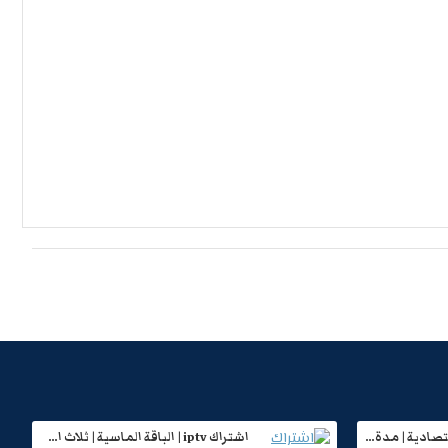
اشتراك iptv | الباقة الاقتصادية | مدة عام
اشتراك iptv | الباقة الماسية | ثلاث اشهر