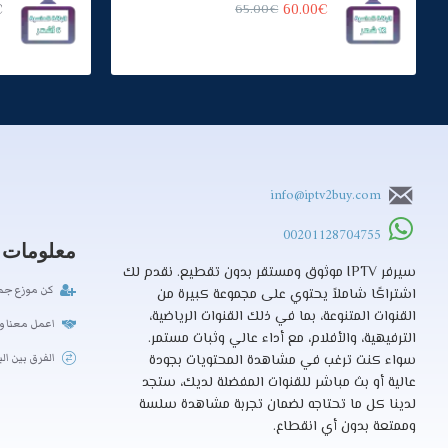
€
65.00€
60.00€
info@iptv2buy.com
00201128704755
معلومات
سيرفر IPTV موثوق ومستقر بدون تقطيع. نقدم لك
كن موزع جمل
اشتراكًا شاملاً يحتوي على مجموعة كبيرة من
القنوات المتنوعة، بما في ذلك القنوات الرياضية،
اعمل معنا و
الترفيهية، والأفلام، مع أداء عالي وثبات مستمر.
الفرق بين الب
سواء كنت ترغب في مشاهدة المحتويات بجودة
عالية أو بث مباشر للقنوات المفضلة لديك، ستجد
لدينا كل ما تحتاجه لضمان تجربة مشاهدة سلسة
وممتعة بدون أي انقطاع.