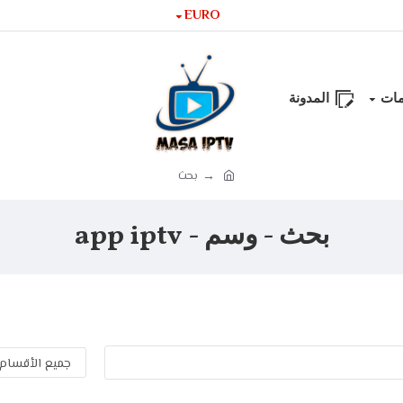
EURO
مات
المدونة
بحث
بحث - وسم - app iptv