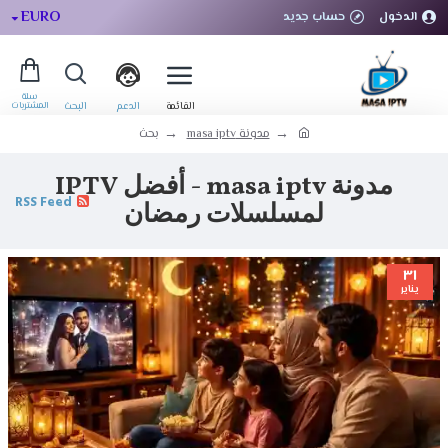
EURO
الدخول
حساب جديد
مدونة masa iptv
بحث
مدونة masa iptv - أفضل IPTV
RSS Feed
لمسلسلات رمضان
٣١
يناير