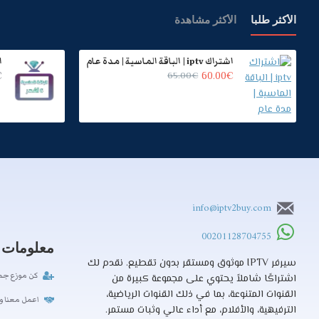
الأكثر طلبا
الأكثر مشاهدة
اشتراك iptv | الباقة الماسية | مدة عام
€
65.00€
60.00€
info@iptv2buy.com
00201128704755
معلومات
سيرفر IPTV موثوق ومستقر بدون تقطيع. نقدم لك
كن موزع جمل
اشتراكًا شاملاً يحتوي على مجموعة كبيرة من
القنوات المتنوعة، بما في ذلك القنوات الرياضية،
اعمل معنا و
الترفيهية، والأفلام، مع أداء عالي وثبات مستمر.