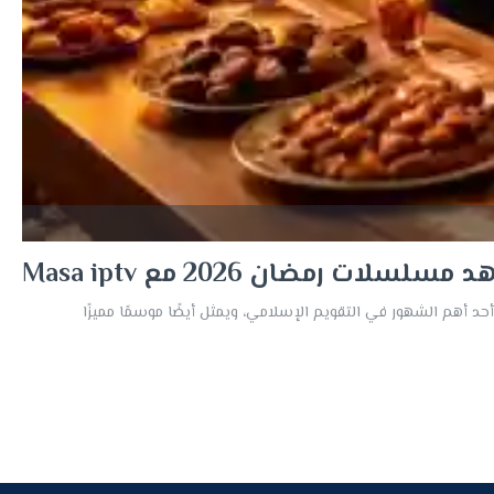
مسلسلات رمضان 2026 مع Masa iptv
جربة مشاهدة لا مثيل لها. يمثل شهر رمضان أحد أهم الشهور في التقويم الإسلامي، ويمثل أيضًا موسمًا مميزًا