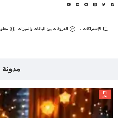
الإشتراكات
الفروقات بين الباقات والميزات
معلو
مدونة masa iptv - شاهد مسلسلات رمضان 2026
٣١
يناير