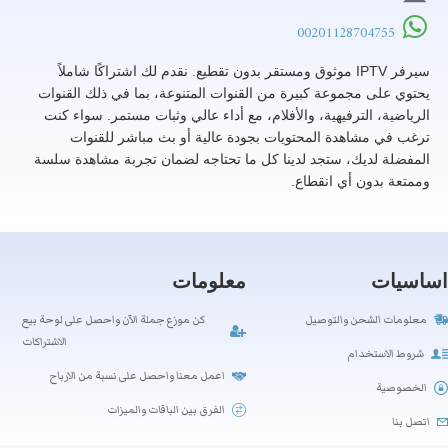
00201128704755
سيرفر IPTV موثوق ومستقر بدون تقطيع. نقدم لك اشتراكًا شاملاً
يحتوي على مجموعة كبيرة من القنوات المتنوعة، بما في ذلك القنوات
الرياضية، الترفيهية، والأفلام، مع أداء عالي وثبات مستمر. سواء كنت
ترغب في مشاهدة المحتويات بجودة عالية أو بث مباشر للقنوات
المفضلة لديك، ستجد لدينا كل ما تحتاجه لضمان تجربة مشاهدة سلسة
وممتعة بدون أي انقطاع.
اساسيات
معلومات
معلومات الشحن والتوصيل
كن موزع جملة الآن واحصل على لوحة بيع
الاشتراكات
شروط الاستخدام
اعمل معنا واحصل على نسبة من الارباح
الخصوصية
الفرق بين الباقات والميزات
اتصل بنا