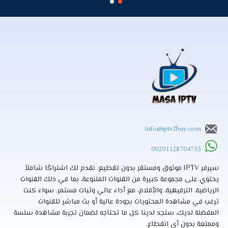
info@iptv2buy.com
00201128704755
سيرفر IPTV موثوق ومستقر بدون تقطيع. نقدم لك اشتراكًا شاملاً
يحتوي على مجموعة كبيرة من القنوات المتنوعة، بما في ذلك القنوات
الرياضية، الترفيهية، والأفلام، مع أداء عالي وثبات مستمر. سواء كنت
ترغب في مشاهدة المحتويات بجودة عالية أو بث مباشر للقنوات
المفضلة لديك، ستجد لدينا كل ما تحتاجه لضمان تجربة مشاهدة سلسة
وممتعة بدون أي انقطاع.